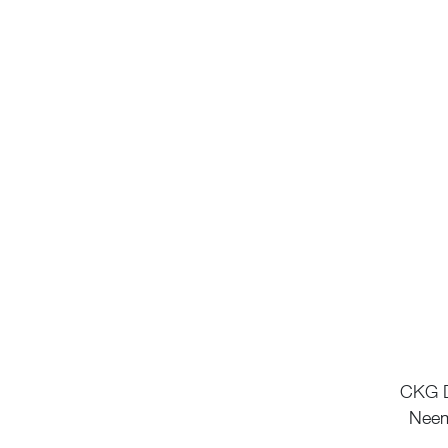
CKG De
Neem