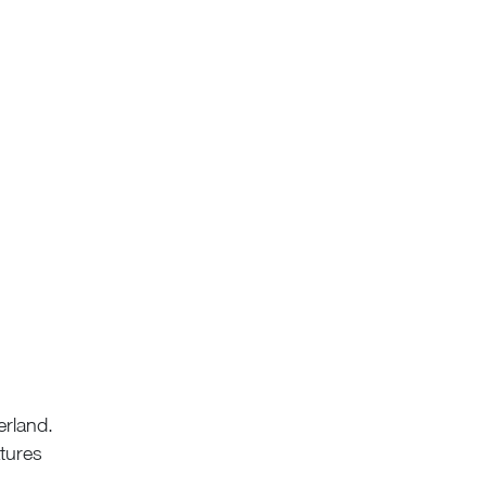
erland.
tures