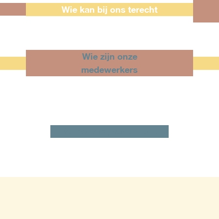
Wie kan bij ons terecht
Wie zijn onze
medewerkers
Zit je met iets, vertel het ons